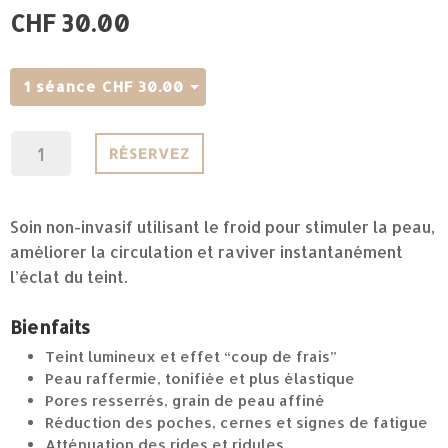
CHF 30.00
1 séance
CHF
30.00
quantité
A
RÉSERVEZ
de
l
CRYO
t
VISAGE
e
Soin non-invasif utilisant le froid pour stimuler la peau,
–
r
améliorer la circulation et raviver instantanément
TEINT
n
l’éclat du teint.
FRAIS
a
&
t
Bienfaits
PEAU
i
RAFFERMIE
v
Teint lumineux et effet “coup de frais”
e
Peau raffermie, tonifiée et plus élastique
:
Pores resserrés, grain de peau affiné
Réduction des poches, cernes et signes de fatigue
Atténuation des rides et ridules