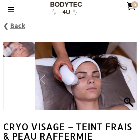

0
❮
Back
CRYO VISAGE – TEINT FRAIS
& PEAU RAFFERMIE