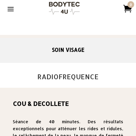
0

SOIN VISAGE
RADIOFREQUENCE
COU & DECOLLETE
Séance de 40 minutes. Des résultats
exceptionnels pour atténuer les rides et ridules,
le relâchement de la peau, le manque de fermeté